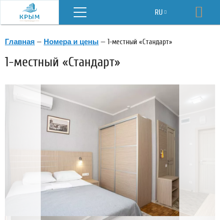
Меню
RU
Бро
EN
Главная
—
Номера и цены
—
1-местный «Стандарт»
1-местный «Стандарт»